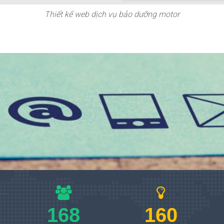
Thiết kế web dịch vụ bảo dưỡng motor
168
160