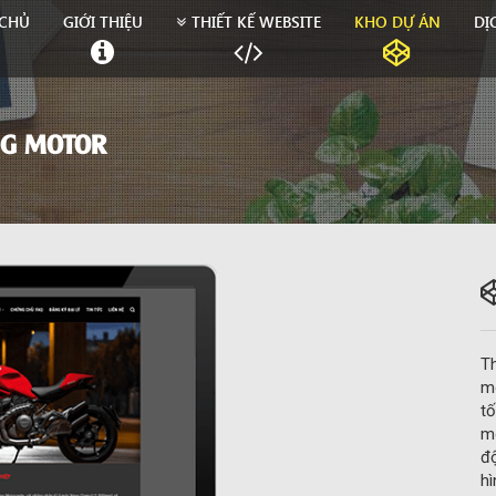
CHỦ
GIỚI THIỆU
THIẾT KẾ WEBSITE
KHO DỰ ÁN
DỊ
NG MOTOR
Th
mo
tố
mó
độ
hì