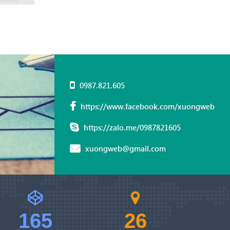
0987.821.605
https://www.facebook.com/xuongweb
https://zalo.me/0987821605
xuongweb@gmail.com
165
26