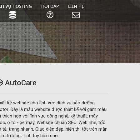
CH VỤ HOSTING
HỎI ĐÁP
LIÊN HỆ
AutoCare
iết kế website cho lĩnh vực dịch vụ bảo dưỡng
tor. Đây là mẫu website được thiết kế với gam màu
i thích hợp với lĩnh vực công nghệ, kỹ thuật, máy
c, ô tô - xe máy. Website chuẩn SEO. Web nhẹ, tốc
 tải trang nhanh. Giao diện đẹp, hiển thị tốt trên màn
nh di động. Tính tùy biến cao.