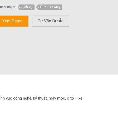
anh mục:
Dịch Vụ
Ô Tô - Xe Máy
Xem Demo
Tư Vấn Dự Án
ĩnh vực công nghệ, kỹ thuật, máy móc, ô tô – xe