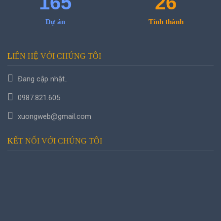
165
26
Dự án
Tỉnh thành
LIÊN HỆ
VỚI CHÚNG TÔI
Đang cập nhật..
0987.821.605
xuongweb@gmail.com
KẾT NỐI
VỚI CHÚNG TÔI