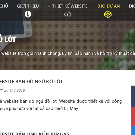
CHỦ
GIỚI THIỆU
THIẾT KẾ WEBSITE
KHO DỰ ÁN
DỊ
Ồ LÓT
website trọn gói nhanh chóng, uy tín, bảo hành và hỗ trợ kỹ thuật dà
WEBSITE BÁN ĐỒ NGỦ ĐỒ LÓT
20 Th6 2018
kế website bán đồ ngủ đồ lót. Website được thiết kế với công
ve phù hợp với tất cả các thiết bị: Máy...
EBSITE BÁN LINH KIỆN BẾP GAS