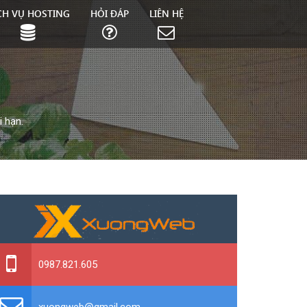
CH VỤ HOSTING
HỎI ĐÁP
LIÊN HỆ
i hạn.
0987.821.605