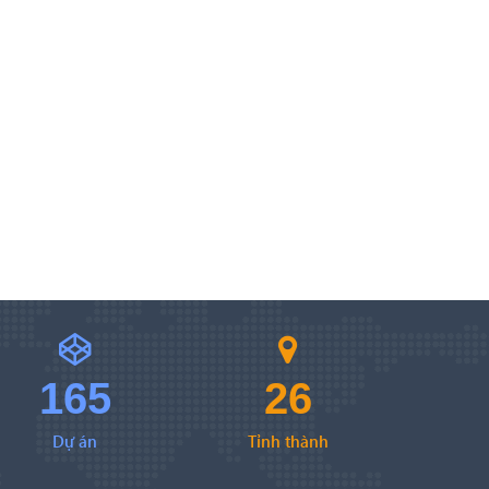
165
26
Dự án
Tỉnh thành