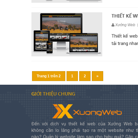
THIẾT KẾ 
Xưởng Web
Thiết kế web
tải trang nha
Trang 1 trên 2
1
2
»
GIỚI THIỆU CHUNG
Đến với dịch vụ thiết kế web của Xưởng Web b
không cần lo lắng phải tạo ra một website như t
nào? Quản lý website làm sao cho hiệu quả? Gặp c